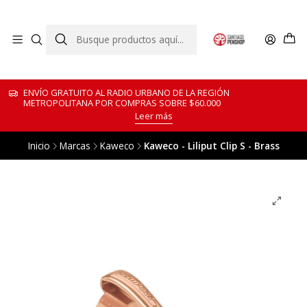
ENVÍO GRATUITO AL RADIO URBANO DE LA REGIÓN
METROPOLITANA POR COMPRAS SOBRE $60.000
Leer más
Inicio
Marcas
Kaweco
Kaweco - Liliput Clip S - Brass