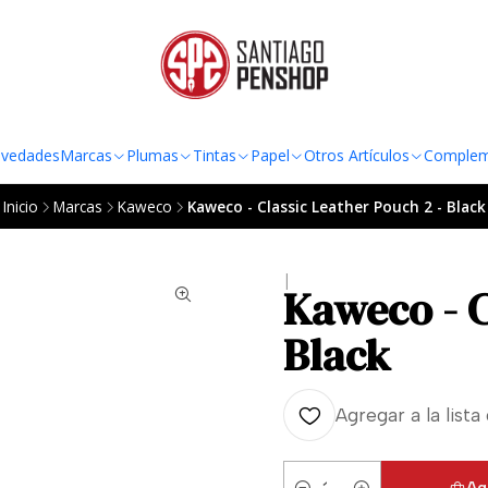
TO AL RADIO URBANO DE LA REGIÓN METROPOLITANA POR COMPRAS SOBRE
vedades
Marcas
Plumas
Tintas
Papel
Otros Artículos
Complem
Inicio
Marcas
Kaweco
Kaweco - Classic Leather Pouch 2 - Black
|
Kaweco - C
Black
Agregar a la lista
Ag