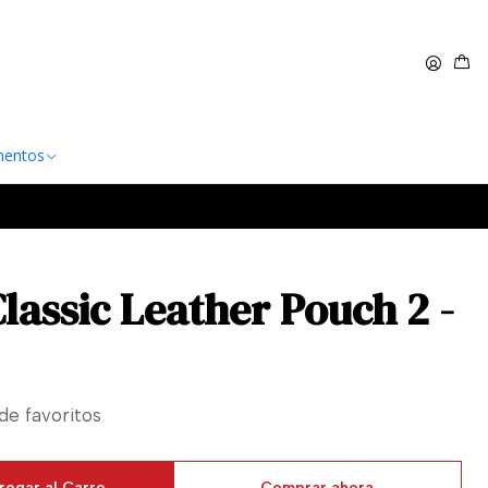
 $60.000
Leer más
entos
lassic Leather Pouch 2 -
 de favoritos
regar al Carro
Comprar ahora