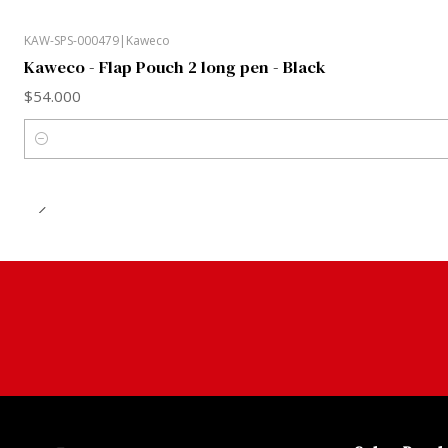
KAW-SPS-000479
|
Kaweco
Kaweco - Flap Pouch 2 long pen - Black
$54.000
Cantidad