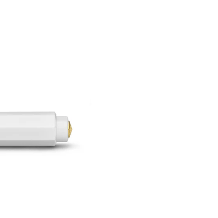
El bolígrafo viene si clip
accesorios. Kaweco tiene 
oro, bronce y negro. Esc
Peso: 12g
Longitud: 10,5 cm