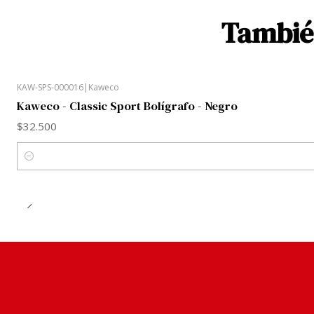
También
KAW-SPS-000016
|
Kaweco
Kaweco - Classic Sport Bolígrafo - Negro
$32.500
Cantidad