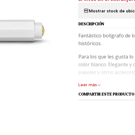
Mostrar stock de ubi
DESCRIPCIÓN
Fantástico bolígrafo de bo
históricos.
Para los que les gusta lo
color blanco. Elegante y 
papeles y otros accesorio
Leer más
El Kaweco Sport nació en 
la icónica serie Classic.
COMPARTIR ESTE PRODUCTO
mecanismo de curva de co
particularmente precisa y
Usa repuesto estandar di
para los y las amantes d