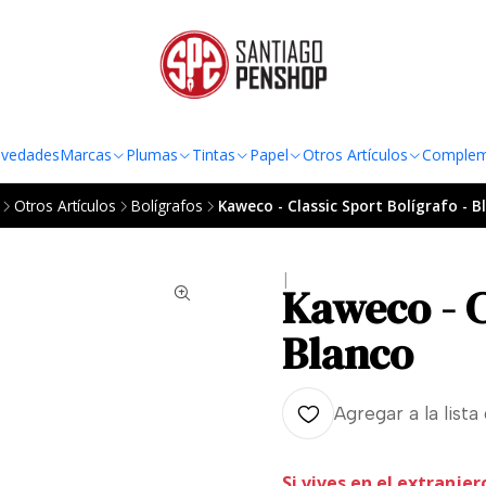
TO AL RADIO URBANO DE LA REGIÓN METROPOLITANA POR COMPRAS SOBRE
vedades
Marcas
Plumas
Tintas
Papel
Otros Artículos
Complem
Otros Artículos
Bolígrafos
Kaweco - Classic Sport Bolígrafo - B
|
Kaweco - C
Blanco
Agregar a la lista
Si vives en el extranjer