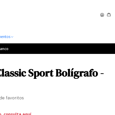
 $60.000
Leer más
entos
lanco
lassic Sport Bolígrafo -
 de favoritos
o, consulta aquí