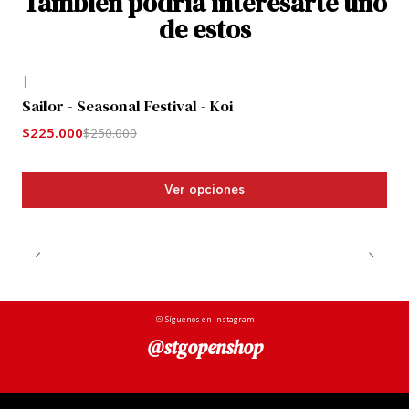
También podría interesarte uno
de estos
|
-10%
Sailor - Seasonal Festival - Koi
$225.000
$250.000
Ver opciones
Síguenos en Instagram
@stgopenshop