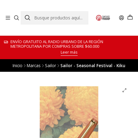
ENVÍO GRATUITO AL RADIO URBANO DE LA REGIÓN
METROPOLITANA POR COMPRAS SOBRE $60.000
Leer más
Inicio
Marcas
Sailor
Sailor - Seasonal Festival - Kiku