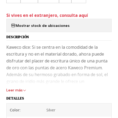
Si vives en el extranjero, consulta aquí
Mostrar stock de ubicaciones
DESCRIPCIÓN
Kaweco dice: Si se centra en la comodidad de la
escritura y no en el material dorado, ahora puede
disfrutar del placer de escritura único de una punta
de oro con las puntas de acero Kaweco Premium.
Además de su hermoso grabado en forma de sol, el
grano de iridio más grande le ofrece un
comportamiento de escritura impecable. Debido al
Leer más
redondeo del borde interior acabado a mano, la
DETALLES
punta se desliza uniforme y suavemente sobre el
papel. El tipo de producción y la calidad de escritura
Color:
Silver
de nuestras plumillas premium son las mismas que