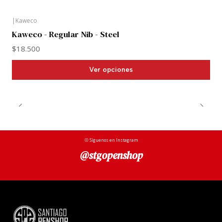
nosotras? ... Tienes que probarlo tu mism@
|
Kaweco
Kaweco - Regular Nib - Steel
$18.500
Ver opciones
Síguenos en Instagram
@stgopenshop