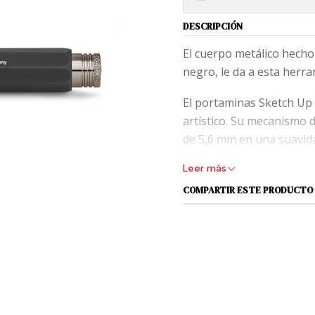
DESCRIPCIÓN
El cuerpo metálico hecho
negro, le da a esta herra
El portaminas Sketch Up 
artístico. Su mecanismo 
de 5,6 mm en una suavida
fluida. Además, para que 
Leer más
sacapuntas para la mina
COMPARTIR ESTE PRODUCTO
Para el portaminas Sketc
grafito en dureza 5B.