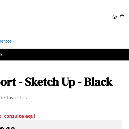
 $60.000
Leer más
entos
ck
rt - Sketch Up - Black
 de favoritos
o, consulta aquí
caciones