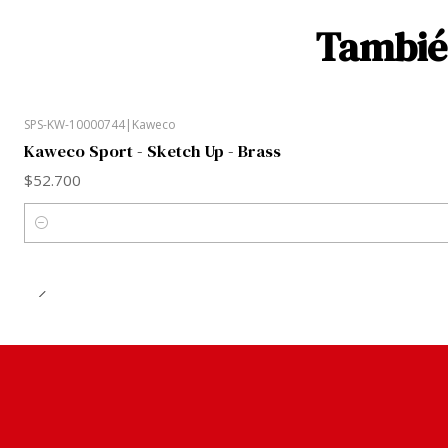
También
SPS-KW-10000744
|
Kaweco
Kaweco Sport - Sketch Up - Brass
$52.700
Cantidad