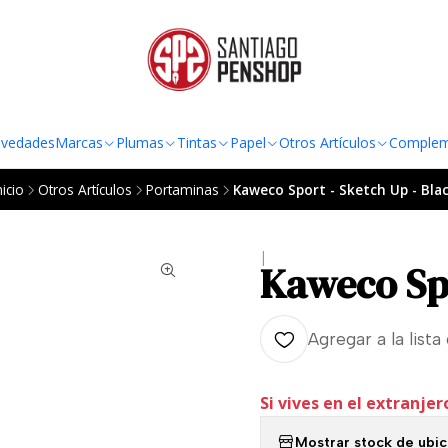
TO AL RADIO URBANO DE LA REGIÓN METROPOLITANA POR COMPRAS SOBRE
vedades
Marcas
Plumas
Tintas
Papel
Otros Artículos
Complem
nicio
Otros Artículos
Portaminas
Kaweco Sport - Sketch Up - Bla
|
Kaweco Spo
Agregar a la lista
Si vives en el extranjer
Mostrar stock de ubi