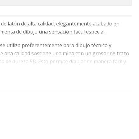
 de latón de alta calidad, elegantemente acabado en
mienta de dibujo una sensación táctil especial.
se utiliza preferentemente para dibujo técnico y
de alta calidad sostiene una mina con un grosor de trazo
d de dureza 5B. Esto permite dibujar de manera fácil y
el lápiz esté siempre listo dondequiera que estés, hay un
 incorporado en el pulsador desmontable.
h Up, se encuentran disponibles recargas de minas de