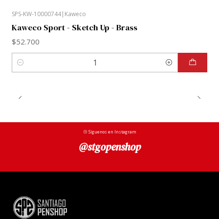
SPS-KW-10000744
|
Kaweco
Kaweco Sport - Sketch Up - Brass
$52.700
Cantidad
Síguenos en Instagram
@stgopenshop