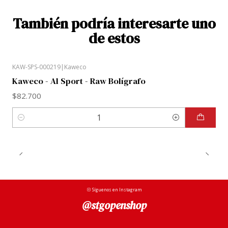
También podría interesarte uno
de estos
KAW-SPS-000219
|
Kaweco
Kaweco - Al Sport - Raw Bolígrafo
$82.700
Cantidad
Síguenos en Instagram
@stgopenshop