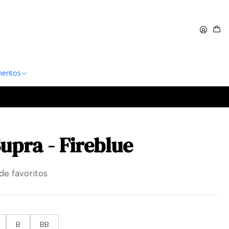
 $60.000
Leer más
entos
upra - Fireblue
 de favoritos
B
BB