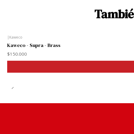
También
|
Kaweco
Kaweco - Supra - Brass
$150.000