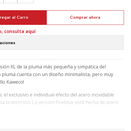
regar al Carro
Comprar ahora
o, consulta aquí
caciones
sión XL de la pluma más pequeña y simpática del
a pluma cuenta con un diseño minimalista, pero muy
ello Kaweco!
 el exclusivo e individual efecto del acero inoxidable
 la atención. La versión Fireblue está hecha de acero
ad y luego empavonada a mano. Esto significa que cada
es único e irrepetible.