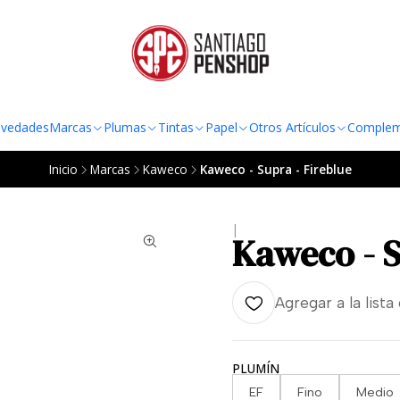
TO AL RADIO URBANO DE LA REGIÓN METROPOLITANA POR COMPRAS SOBRE
vedades
Marcas
Plumas
Tintas
Papel
Otros Artículos
Complem
Inicio
Marcas
Kaweco
Kaweco - Supra - Fireblue
|
Kaweco - S
Agregar a la lista
PLUMÍN
EF
Fino
Medio