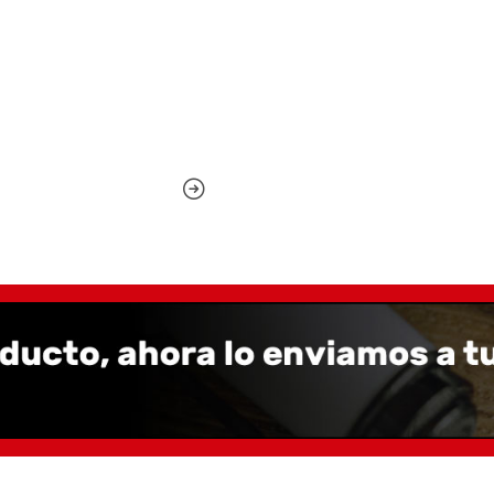
color "azul"
Largo abierto: 16,5 cm
Largo cerrado: 13 cm