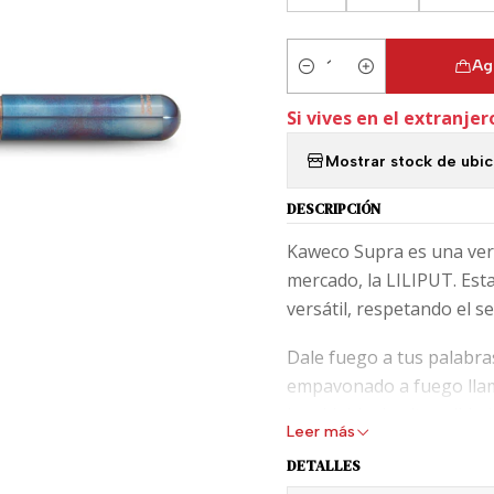
Ag
Cantidad
Si vives en el extranjer
Mostrar stock de ubi
DESCRIPCIÓN
Kaweco Supra es una ver
mercado, la LILIPUT. Est
versátil, respetando el s
Dale fuego a tus palabras:
empavonado a fuego llama
inoxidable de alta calid
Leer más
instrumento de escritura 
DETALLES