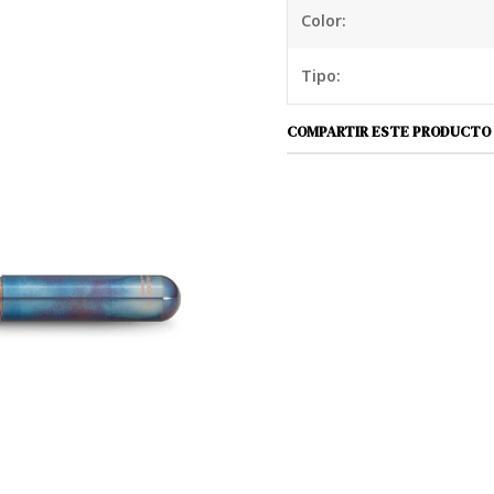
Debido al gran peso del 
Color:
ligeramente el papel por 
puedas escribir muy larg
Tipo:
opciones de atornillado.
forma óptima el peso y la
COMPARTIR ESTE PRODUCTO
La pluma estilográfica es
Puede elegir entre cinco 
es particularmente adecu
(BB) se usa a menudo pa
M para principiantes.
Además puedes añadir al 
podrás sujetar tu estilog
bolígrafo ruede sobre una
Material: Acero inoxidabl