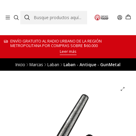
ENVÍO GRATUITO AL RADIO URBANO DE LA REGIÓN
METROPOLITANA POR COMPRAS SOBRE $60.000
Leer más
Inicio
Marcas
Laban
Laban - Antique - GunMetal