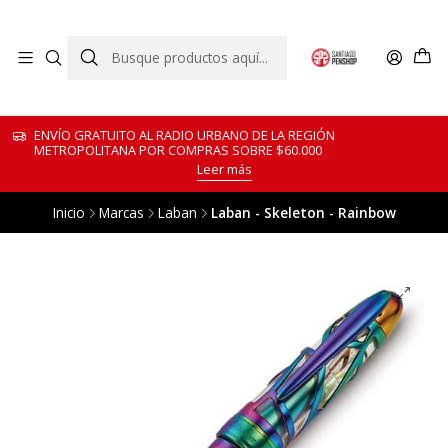
ENVÍO GRATUITO AL RADIO URBANO DE LA REGIÓN
METROPOLITANA POR COMPRAS SOBRE $60.000
Leer más
Inicio
Marcas
Laban
Laban - Skeleton - Rainbow