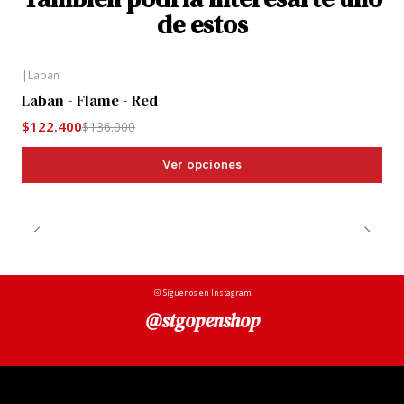
de estos
|
Laban
-10%
Laban - Flame - Red
$122.400
$136.000
Ver opciones
Síguenos en Instagram
@stgopenshop