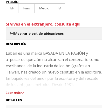
PLUMÍN
EF
Fino
Medio
B
Si vives en el extranjero, consulta aquí
Mostrar stock de ubicaciones
DESCRIPCIÓN
Laban es una marca BASADA EN LA PASIÓN y
a pesar de que aún no alcanzan el centenario como
escribanos de la industria de los bolígrafos en
Taiwán, has creado un nuevo capítulo en la escritura.
Embajadores del amor por la escritura y del rescate
de los antiguos métodos. Desde 1981.
Leer más
Completar tu alma escribiendo; por eso, no nos
DETALLES
importa envejecer, porque la “vejez” es un gusto
acumulado a través del tiempo, es la esencia refinada