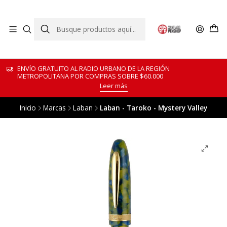
ENVÍO GRATUITO AL RADIO URBANO DE LA REGIÓN
METROPOLITANA POR COMPRAS SOBRE $60.000
Leer más
Inicio
Marcas
Laban
Laban - Taroko - Mystery Valley