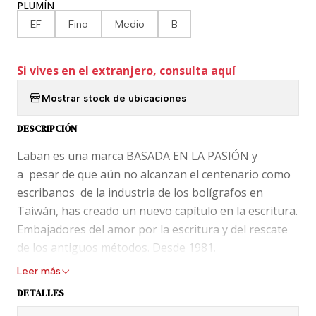
PLUMÍN
EF
Fino
Medio
B
Si vives en el extranjero, consulta aquí
Mostrar stock de ubicaciones
DESCRIPCIÓN
Laban es una marca BASADA EN LA PASIÓN y
a pesar de que aún no alcanzan el centenario como
escribanos de la industria de los bolígrafos en
Taiwán, has creado un nuevo capítulo en la escritura.
Embajadores del amor por la escritura y del rescate
de los antiguos métodos. Desde 1981.
Leer más
Completar tu alma escribiendo; por eso, no nos
DETALLES
importa envejecer, porque la “vejez” es un gusto
acumulado a través del tiempo, es la esencia refinada