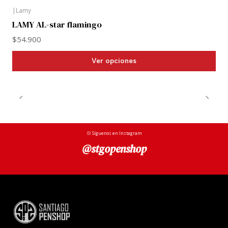
Potter, por lo tanto cada color tiene el emblema de la
|
Lamy
casa que corresponde al color (en vez de la clásica
LAMY AL-star flamingo
cruz de las ediciones reguralres).
$54.900
Viene equipada con plumín negro... me fascina!
Ver opciones
Cada pluma viene con grabado laser de alta calidad
con elementos de cada casa.
Síguenos en Instagram
@stgopenshop