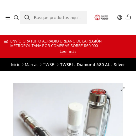
ENVÍO GRATUITO AL RADIO URBANO DE LA REGIÓN
METROPOLITANA POR COMPRAS SOBRE $60.000
Leer más
Inicio
Marcas
TWSBI
TWSBI - Diamond 580 AL - Silver