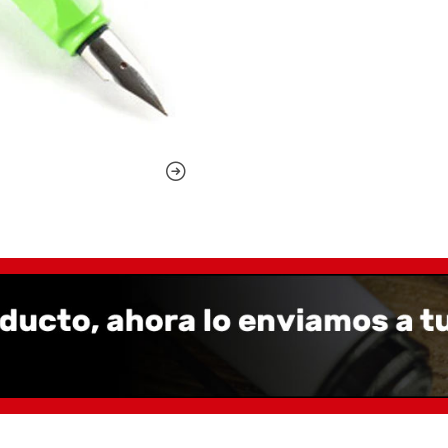
convertidores y cartuch
También dispone de una v
sin necesidad de abrir la 
disponible.
Presentada en una caja d
con un cartucho azul La
El verde es un color atre
te quiero verde"