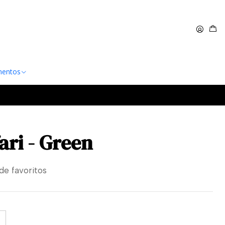
 $60.000
Leer más
entos
ari - Green
 de favoritos