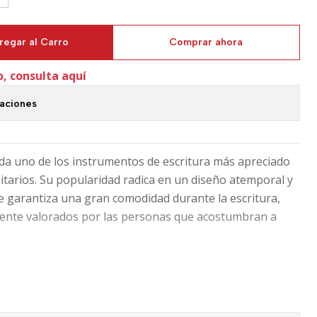
regar al Carro
Comprar ahora
o, consulta aquí
caciones
da uno de los instrumentos de escritura más apreciado
sitarios. Su popularidad radica en un diseño atemporal y
 garantiza una gran comodidad durante la escritura,
mente valorados por las personas que acostumbran a
BS y convence por su elevada resistencia al desgaste,
mplemento confiable que te puede acompañar durante