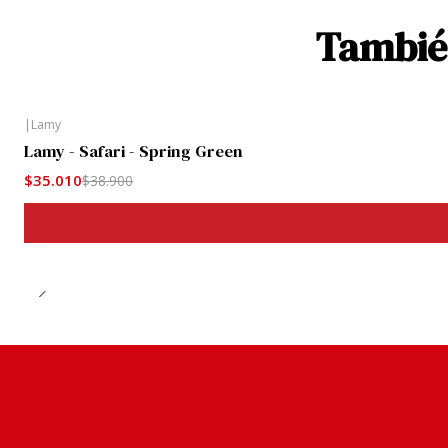
También
|
Lamy
-10%
Lamy - Safari - Spring Green
$35.010
$38.900