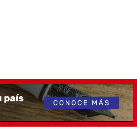
os.
entana transparente para visualizar la tinta disponible,
pluma estilográfica para conocer el nivel de tinta
e cartón con el logotipo de la firma alemana “Lamy” y
my a modo de prueba.
vido, especial. Pero no por nada existe la frase "verde que