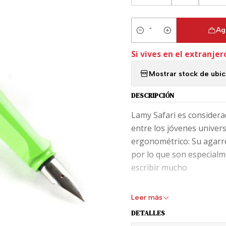
Ag
Cantidad
Si vives en el extranjer
Mostrar stock de ubi
DESCRIPCIÓN
Lamy Safari es considera
entre los jóvenes univer
ergonométrico: Su agarre
por lo que son especial
escribir mucho
Su material es plástico A
Leer más
convirtiéndole en un co
DETALLES
décadas.