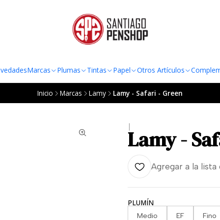
TO AL RADIO URBANO DE LA REGIÓN METROPOLITANA POR COMPRAS SOBRE
vedades
Marcas
Plumas
Tintas
Papel
Otros Artículos
Complem
Inicio
Marcas
Lamy
Lamy - Safari - Green
|
Lamy - Saf
Agregar a la lista
PLUMÍN
Medio
EF
Fino