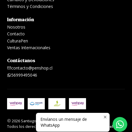
Términos y Condiciones
Información
Nosotros
Contacto
CulturaPen
Ventas Internacionales
Contáctanos
contacto@penshop.cl
56999495046
Envíanos un mensaje de
2026 Santiago Penshop plumas, lapiceras y accesorios.
WhatsApp
Todos los derechos reservados.
Desarrollado por Jumpseller
.