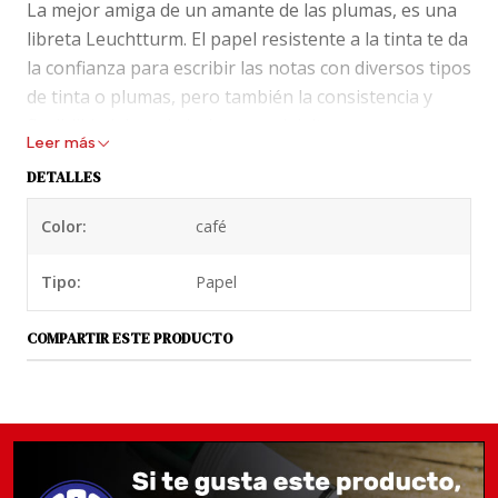
La mejor amiga de un amante de las plumas, es una
libreta Leuchtturm. El papel resistente a la tinta te da
la confianza para escribir las notas con diversos tipos
de tinta o plumas, pero también la consistencia y
flexibilidad de cada hoja es un deleite.
Leer más
Detalles de Libreta
DETALLES
Mediana Leuchtturm Tapa
Color:
café
Dura
Tipo:
Papel
249 páginas numeradas (125 hojas)
8 hojas perforadas
COMPARTIR ESTE PRODUCTO
Bolsillo de cortesía en la contratada de atrás
Página para contenidos
Doble marcados de página a tono
Elástico para cierre
Papel a prueba de tinta para plumafuente (80 g)