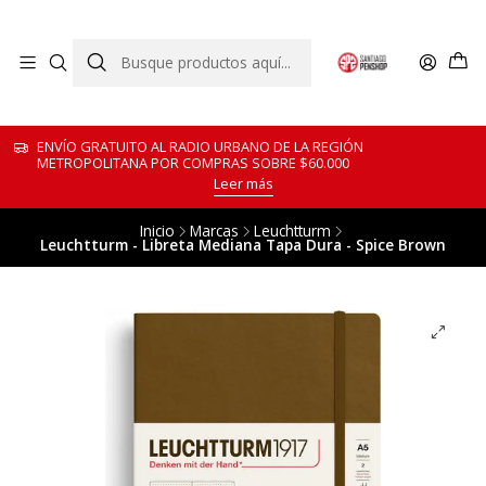
ENVÍO GRATUITO AL RADIO URBANO DE LA REGIÓN
METROPOLITANA POR COMPRAS SOBRE $60.000
Leer más
Inicio
Marcas
Leuchtturm
Leuchtturm - Libreta Mediana Tapa Dura - Spice Brown