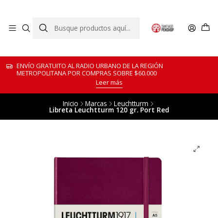
ENVÍO GRATUITO AL RADIO URBANO DE LA REGIÓN
METROPOLITANA POR COMPRAS SOBRE $60.000
Leer más
Inicio
Marcas
Leuchtturm
Libreta Leuchtturm 120 gr. Port Red