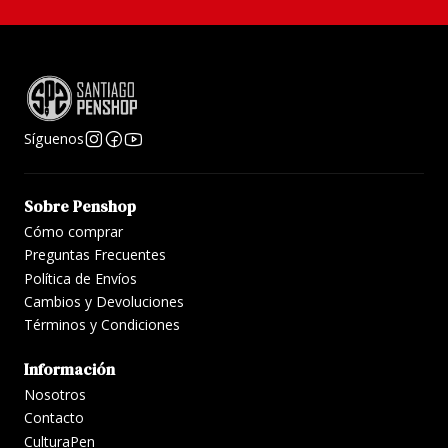
Bolsillo expandible para guardar pegatinas, recibos,
plantillas, etc.
2 marcadores de página coordinados en color
Libro cosido con hilo que se abre completamente
Etiqueta adhesiva para etiquetar y archivar
Síguenos
Dimensiones: 145 x 210 mm"
Foto referencial
Sobre Penshop
Cómo comprar
Preguntas Frecuentes
Política de Envíos
Cambios y Devoluciones
Términos y Condiciones
Información
Nosotros
Contacto
CulturaPen