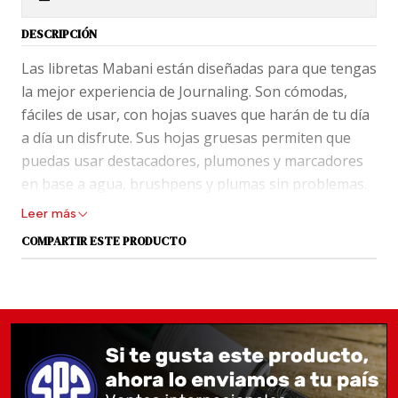
DESCRIPCIÓN
Las libretas Mabani están diseñadas para que tengas
la mejor experiencia de Journaling. Son cómodas,
fáciles de usar, con hojas suaves que harán de tu día
a día un disfrute. Sus hojas gruesas permiten que
puedas usar destacadores, plumones y marcadores
en base a agua, brushpens y plumas sin problemas.
Gracias a el soporte de lápiz será más cómodo
Leer más
escribir tus ideas apenas vienen a tu mente y poder
COMPARTIR ESTE PRODUCTO
transportarla sin perderte ninguna nota. El bolsillo
trasero te permitirá guardar stickers, notitas, recibos
y lo que puedas necesitar tener a mano día a día. Las
libretas Mabani son ideales para usar en Listas,
Registros, Notas de libros, Recetarios, Notas, Bullet
Journal, Planner y más!