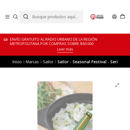
ENVÍO GRATUITO AL RADIO URBANO DE LA REGIÓN
METROPOLITANA POR COMPRAS SOBRE $60.000
Leer más
Inicio
Marcas
Sailor
Sailor - Seasonal Festival - Seri