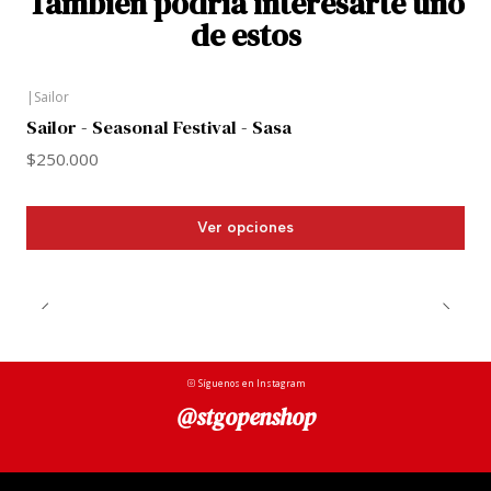
También podría interesarte uno
de estos
|
Sailor
Sailor - Seasonal Festival - Sasa
$250.000
Ver opciones
Síguenos en Instagram
@stgopenshop