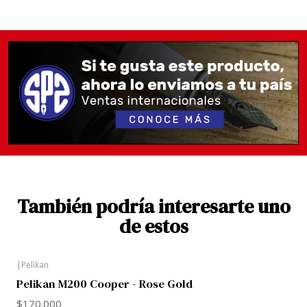
en oro, este diseño clásico deja volar la imaginación.
La pluma estilográfica con su plumín de acero
inoxidable, también chapado en oro, ofrece una
sensación de escritura suave, dependiendo del ancho
de plumín deseado EF, F, M, B.
Esta serie es una nueva pieza de colección en el
colorido mundo de la serie Classic y es un tesoro
para todo amante de la pluma estilográfica. Ya sea
como auto regalo o para un ser querido, ¡esta serie
despierta la sensación de ser "imprescindible"!
También podría interesarte uno
Materiales poco comunes y diseño singular. Los finos
de estos
instrumentos de escritura encuentran admiradores
tanto entre los conocedores como entre los usuarios
|
Pelikan
ocasionales. Casi siempre es amor a primera vista... o
Pelikan M200 Cooper - Rose Gold
primer trazo. Fascinación y pasión, mucho más que la
$170.000