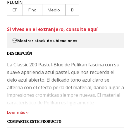
PLUMÍN
EF
Fino
Medio
B
Si vives en el extranjero, consulta aquí
Mostrar stock de ubicaciones
DESCRIPCIÓN
La Classic 200 Pastel-Blue de Pelikan fascina con su
suave apariencia azul pastel, que nos recuerda el
cielo azul abierto. El delicado tono azul claro se
alterna con el efecto perla del material, dando lugar a
impresiones cromáticas siempre nuevas. El material
característico de Pelikan es ligeramente
transparente, lo que permite ver el interior de la
Leer más
pluma estilográfica. En combinación con la resina
COMPARTIR ESTE PRODUCTO
preciosa blanca y los elementos decorativos bañados