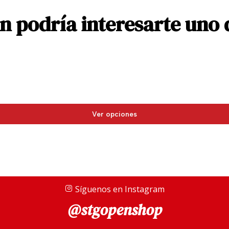
de papelería hechos con 
 podría interesarte uno 
Vicenza, la Corporación B
y los accesorios de escri
Caligrafía
Las resinas translúcidas
mecánica de la escritura 
reciclado es increíbleme
Ver opciones
recordatorio de que todo
Nuestra colaboración con 
clásico de los años 20 y 
Síguenos en Instagram
@stgopenshop