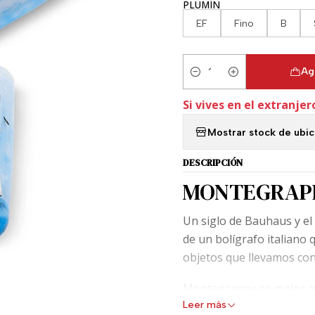
PLUMÍN
EF
Fino
B
Ag
Cantidad
Si vives en el extranjer
Mostrar stock de ubi
DESCRIPCIÓN
MONTEGRAPP
Un siglo de Bauhaus y el 
de un bolígrafo italiano 
objetos que llevamos con
Montegrappa es mejor co
Leer más
van más allá de las fanta