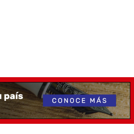
compañía de los arquetipos de las plumas de inmersión y
 para satisfacer los estilos de vida contemporáneos. La
 y la eficiencia fueron su mantra.
os de escritura son nuevamente buscados como objetos
ario (EDC) y el modelo Elmo 01 es uno de los primeros
 Europa para satisfacer esta necesidad. Hecho a mano
ueñas de acero inoxidable, ofrece un rendimiento
simplicidad honesta y un siglo de experiencia en
 papelería.
ente
Ambiente representa una primera incursión en los
 un compromiso renovado con las pequeñas empresas
cs se especializa en materiales arquitectónicos para
a, mientras que Arbos ha estado desarrollando artículos