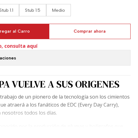
Stub 1.1
Stub 1.5
Medio
regar al Carro
Comprar ahora
o, consulta aquí
caciones
A VUELVE A SUS ORIGENES
trabajo de un pionero de la tecnología son los cimientos
que atraerá a los fanáticos de EDC (Every Day Carry),
 nosotros todos los días.
nocido por la producción de plumas y bolígrafos que
sías, y los presupuestos, del entusiasta de la escritura