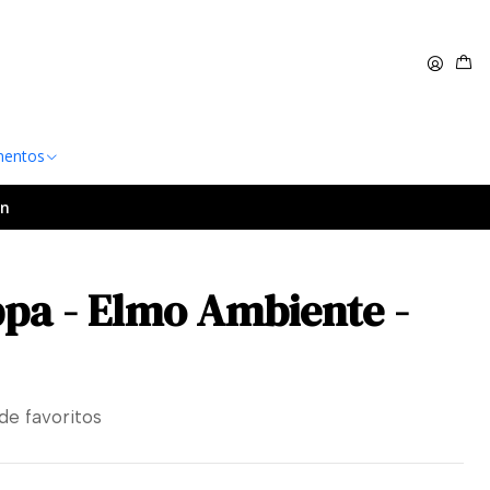
 $60.000
Leer más
entos
an
pa - Elmo Ambiente -
 de favoritos