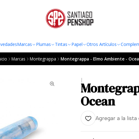
TO AL RADIO URBANO DE LA REGIÓN METROPOLITANA POR COMPRAS SOBRE
vedades
Marcas
Plumas
Tintas
Papel
Otros Artículos
Complem
nicio
Marcas
Montegrappa
Montegrappa - Elmo Ambiente - Oce
|
Montegrap
Ocean
Agregar a la lista