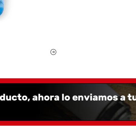
tiempo, Helm alejó a su 
diseñó nuevas soluciones
portabilidad, la fiabilidad
En 2019, los instrument
esenciales para el uso di
bolígrafos producidos en
en resina con piezas peq
robusto y completo, una 
prestigiosos artículos de
Elmo Ambi
PAPELERÍA SOSTENIBLE
Para Montegrappa, Elmo 
plásticos artesanales y
artesanales. Smile Plasti
clientes de diseño y mod