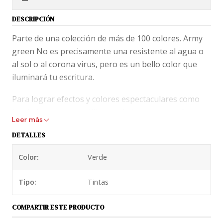
DESCRIPCIÓN
Parte de una colección de más de 100 colores. Army
green No es precisamente una resistente al agua o
al sol o al corona virus, pero es un bello color que
iluminará tu escritura.
Para lograr efectos y colores espectaculares como
los de Noodlers se utilizan químicos que podrían
Leer más
dañar componentes de plumas vintages.
DETALLES
Recomendamos el aseo adecuado de tu pluma (lavar
una vez al mes) y uso constante de tu pluma cargada
Color:
Verde
para evitar que se seque en los delicados
mecanismos internos.
Tipo:
Tintas
No tengas miedo a usar esta tinta en tu pluma, pero
COMPARTIR ESTE PRODUCTO
tampoco te confíes. Lava tu pluma al menos una vez