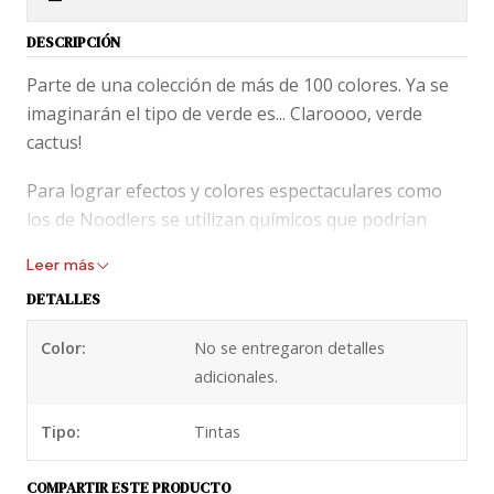
DESCRIPCIÓN
Parte de una colección de más de 100 colores. Ya se
imaginarán el tipo de verde es... Claroooo, verde
cactus!
Para lograr efectos y colores espectaculares como
los de Noodlers se utilizan químicos que podrían
dañar componentes de plumas vintages.
Leer más
Recomendamos el aseo adecuado de tu pluma (lavar
DETALLES
una vez al mes) y uso constante de tu pluma cargada
para evitar que se seque en los delicados
Color:
No se entregaron detalles
mecanismos internos.
adicionales.
Tipo:
Tintas
COMPARTIR ESTE PRODUCTO