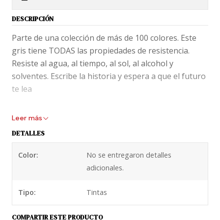
DESCRIPCIÓN
Parte de una colección de más de 100 colores. Este
gris tiene TODAS las propiedades de resistencia.
Resiste al agua, al tiempo, al sol, al alcohol y
solventes. Escribe la historia y espera a que el futuro
te lea
;-)
Leer más
Para lograr efectos y colores espectaculares como
DETALLES
los de Noodlers se utilizan químicos que podrían
Color:
No se entregaron detalles
dañar componentes de plumas vintages.
adicionales.
Recomendamos el aseo adecuado de tu pluma (lavar
al menos una vez al mes) y uso constante de tu
Tipo:
Tintas
pluma cargada para evitar que se seque en los
delicados mecanismos internos.
COMPARTIR ESTE PRODUCTO