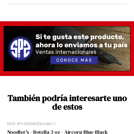
Y si se portan bien y se lavan las manos, usan
mascarilla y mantienen la distancia social, esta tinta
incluye una pluma marca noodlers gratis.
Para lograr efectos y colores espectaculares como
los de Noodlers se utilizan químicos que podrían
dañar componentes de plumas vintages.
Recomendamos el aseo adecuado de tu pluma (lavar
una vez al mes) y uso constante de tu pluma cargada
para evitar que se seque en los delicados
mecanismos internos.
También podría interesarte uno
de estos
NOD-SPS-000040
|
Noodler's
Noodler's - Botella 3 oz - Aircorp Blue-Black