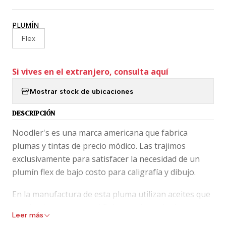
PLUMÍN
Flex
Si vives en el extranjero, consulta aquí
Mostrar stock de ubicaciones
DESCRIPCIÓN
Noodler's es una marca americana que fabrica
plumas y tintas de precio módico. Las trajimos
exclusivamente para satisfacer la necesidad de un
plumín flex de bajo costo para caligrafía y dibujo.
En la manufactura de esta pluma utilizan aceites que
pueden intervenir en el flujo no adecuado de tu
Leer más
pluma, dando una experiencia no grata de escritura,