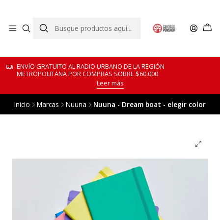
ENVÍO GRATUITO AL RADIO URBANO DE LA REGIÓN
METROPOLITANA POR COMPRAS SOBRE $60.000
Leer más
Inicio
Marcas
Nuuna
Nuuna - Dream boat - elegir color