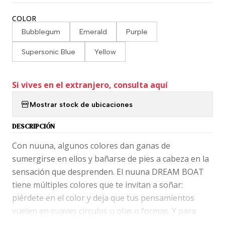
COLOR
Bubblegum
Emerald
Purple
Supersonic Blue
Yellow
Si vives en el extranjero, consulta aquí
Mostrar stock de ubicaciones
DESCRIPCIÓN
Con nuuna, algunos colores dan ganas de
sumergirse en ellos y bañarse de pies a cabeza en la
sensación que desprenden. El nuuna DREAM BOAT
tiene múltiples colores que te invitan a soñar:
piérdete en el color y deja que tus pensamientos
vuelen en suaves círculos u olas o formas. Y para
traerte de vuelta a la tierra: 176 páginas de papel