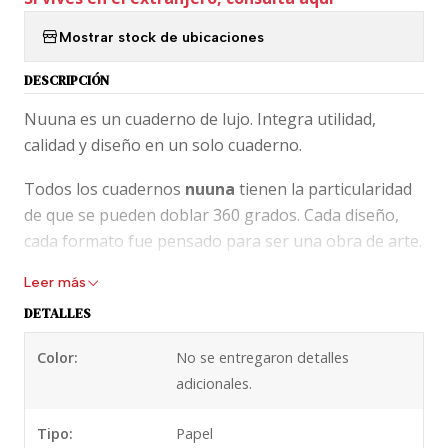
Mostrar stock de ubicaciones
DESCRIPCIÓN
Nuuna es un cuaderno de lujo. Integra utilidad,
calidad y diseño en un solo cuaderno.
Todos los cuadernos
nuuna
tienen la particularidad
de que se pueden doblar 360 grados. Cada diseño,
cada formato fue pensado para ser una obra de arte.
Un objeto bello que casi podría formar parte de la
Leer más
decoración de tu oficina o tu casa.
DETALLES
Utilizan técnicas de arte especiales de tal forma que
Color:
No se entregaron detalles
un simple cuaderno se convierte en un objeto
adicionales.
coleccionable.
Destacamos que el canto del cuaderno también está
Tipo:
Papel