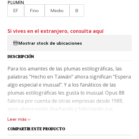
PLUMÍN
EF
Fino
Medio
B
Si vives en el extranjero, consulta aquí
Mostrar stock de ubicaciones
DESCRIPCIÓN
Para los amantes de las plumas estilográficas, las
palabras "Hecho en Taiwán" ahora significan "Espera
algo especial e inusual". Y a los fanáticos de las
plumas estilográficas les gusta lo inusual. Opus 88
fabrica por cuenta de otras empresas desde 1988,
pero ahora están diseñando y fabricando sus
propias plumas, apuntando con firmeza a aquellos
Leer más
de nosotros que amamos las plumas estilográficas y
COMPARTIR ESTE PRODUCTO
queremos algo un poco diferente.