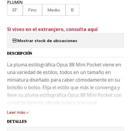
PLUMÍN
EF
Fino
Medio
B
Si vives en el extranjero, consulta aquí
Mostrar stock de ubicaciones
DESCRIPCIÓN
La pluma estilográfica Opus 88 Mini Pocket viene en
una variedad de estilos, todos en un tamaño en
miniatura diseñado para caber cómodamente en su
bolsillo o bolso. Elija el estilo que más le convenga y
lleve su pluma estilográfica Opus 88 Mini Pocket con
usted fácilmente, ¡donde quiera que vaya!
La pluma estilográfica Opus 88 Mini Pocket es una
Leer más
pluma con cuentagotas con un agitador de pistón
DETALLES
incorporado. El cuerpo del bolígrafo demostrador