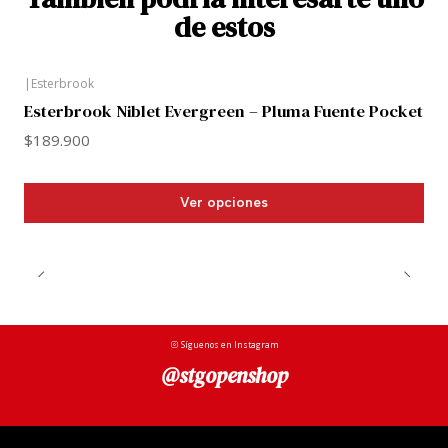
de estos
|
Esterbrook
Esterbrook Niblet Evergreen – Pluma Fuente Pocket
$189.900
Ver opciones
Síguenos en Instagram
@stgopenshop