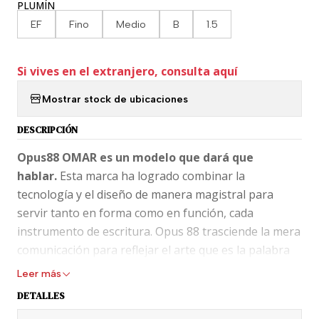
PLUMÍN
EF
Fino
Medio
B
1.5
Si vives en el extranjero, consulta aquí
Mostrar stock de ubicaciones
DESCRIPCIÓN
Opus88 OMAR es un modelo que dará que
hablar.
Esta marca ha logrado combinar la
tecnología y el diseño de manera magistral para
servir tanto en forma como en función, cada
instrumento de escritura. Opus 88 trasciende la mera
comunicación para reflejar el arte que es la palabra
escrita. Durante más de dos décadas, el fundador
Leer más
Michael Hsu ha diseñado personalmente y
DETALLES
minuciosamente cada estilográfica con estándares