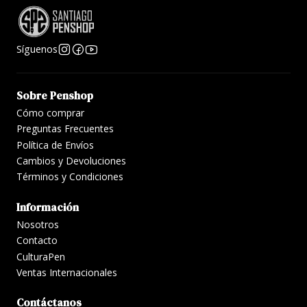
color blanco, lo que le da un toque moderno y pop, al
borde de lo ecléctico.
Síguenos
Al ser llenado por gotario usando el barril como
depósito, la autonomía es increíble.
Sobre Penshop
Cómo comprar
Preguntas Frecuentes
Política de Envíos
Cambios y Devoluciones
Términos y Condiciones
Información
Nosotros
Contacto
CulturaPen
Ventas Internacionales
Contáctanos