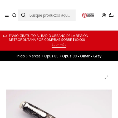
ENVÍO GRATUITO AL RADIO URBANO DE LA REGIÓN
METROPOLITANA POR COMPRAS SOBRE $60.000
Leer más
Inicio
Marcas
Opus 88
Opus 88 - Omar - Grey