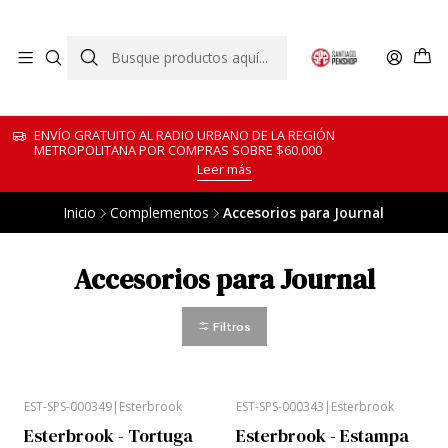
ENVÍO GRATUITO AL RADIO URBANO DE LA REGIÓN
METROPOLITANA POR COMPRAS SOBRE $60.000
Leer más
Inicio
Complementos
Accesorios para Journal
Accesorios para Journal
Filtros
EST-SPS-000349
|
Esterbrook
EST-SPS-000343
|
Esterbrook
Esterbrook - Tortuga
Esterbrook - Estampa