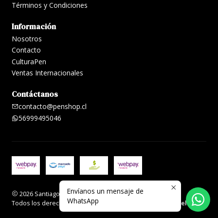
Términos y Condiciones
Información
Nosotros
Contacto
CulturaPen
Ventas Internacionales
Contáctanos
contacto@penshop.cl
56999495046
Envíanos un mensaje de
2026 Santiago Penshop plumas, lapiceras y accesorios.
WhatsApp
Todos los derechos reservados.
Desarrollado por Jumpseller
.