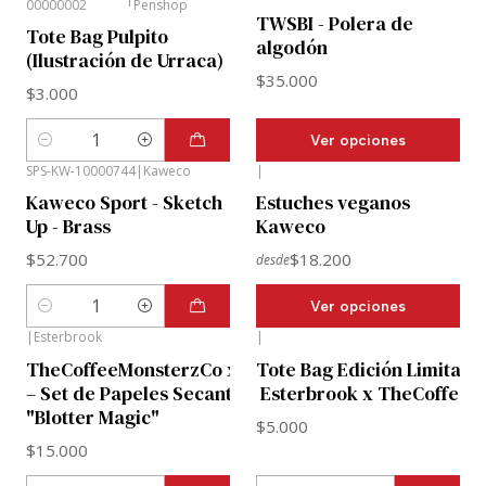
00000002
Penshop
TWSBI - Polera de
Tote Bag Pulpito
algodón
(Ilustración de Urraca)
$35.000
$3.000
Ver opciones
Cantidad
SPS-KW-10000744
|
Kaweco
|
Kaweco Sport - Sketch
Estuches veganos
Up - Brass
Kaweco
$52.700
$18.200
desde
Ver opciones
Cantidad
|
Esterbrook
|
TheCoffeeMonsterzCo x Esterbrook
Tote Bag Edición Limitada
– Set de Papeles Secantes
Esterbrook x TheCoffeeM
"Blotter Magic"
$5.000
$15.000