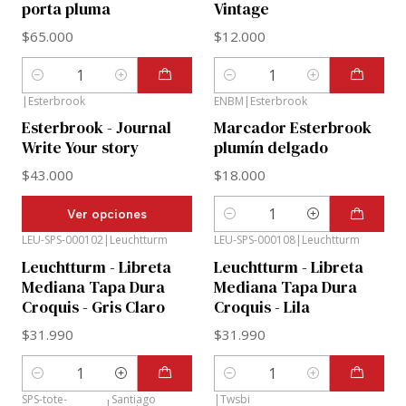
porta pluma
Vintage
$65.000
$12.000
Cantidad
Cantidad
|
Esterbrook
ENBM
|
Esterbrook
Esterbrook - Journal
Marcador Esterbrook
Write Your story
plumín delgado
$43.000
$18.000
Ver opciones
Cantidad
LEU-SPS-000102
|
Leuchtturm
LEU-SPS-000108
|
Leuchtturm
Leuchtturm - Libreta
Leuchtturm - Libreta
Mediana Tapa Dura
Mediana Tapa Dura
Croquis - Gris Claro
Croquis - Lila
$31.990
$31.990
Cantidad
Cantidad
SPS-tote-
Santiago
|
Twsbi
|