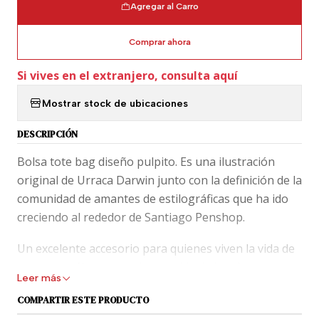
Agregar al Carro
Comprar ahora
Si vives en el extranjero, consulta aquí
Mostrar stock de ubicaciones
DESCRIPCIÓN
Bolsa tote bag diseño pulpito. Es una ilustración
original de Urraca Darwin junto con la definición de la
comunidad de amantes de estilográficas que ha ido
creciendo al rededor de Santiago Penshop.
Un excelente accesorio para quienes viven la vida de
manera análoga y que hacen vida de barrio o
Leer más
también para transportar sus cuadernos y lápices de
COMPARTIR ESTE PRODUCTO
un lugar a otro.