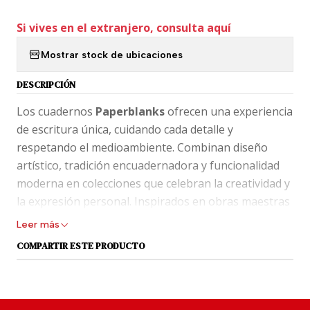
Si vives en el extranjero, consulta aquí
Mostrar stock de ubicaciones
DESCRIPCIÓN
Los cuadernos
Paperblanks
ofrecen una experiencia
de escritura única, cuidando cada detalle y
respetando el medioambiente. Combinan diseño
artístico, tradición encuadernadora y funcionalidad
moderna en colecciones que celebran la creatividad y
la expresión personal. Inspirados en obras maestras
de museos y archivos históricos de todo el mundo,
Leer más
cada cubierta refleja el poder de la imaginación y el
COMPARTIR ESTE PRODUCTO
arte de lo posible.
La libreta “
Maxi
” de Paperblanks presenta un
cómodo tamaño para trabajar, escribir y dibujar