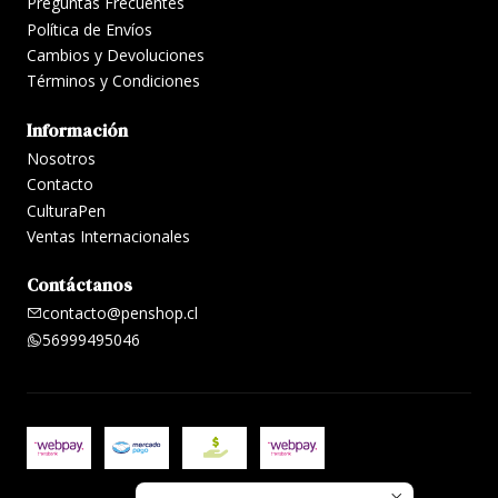
*Gramaje Papel: 120 g/m2
Preguntas Frecuentes
Política de Envíos
*Peso: 454g
Cambios y Devoluciones
Términos y Condiciones
Información
Nosotros
Contacto
CulturaPen
Ventas Internacionales
Contáctanos
contacto@penshop.cl
56999495046