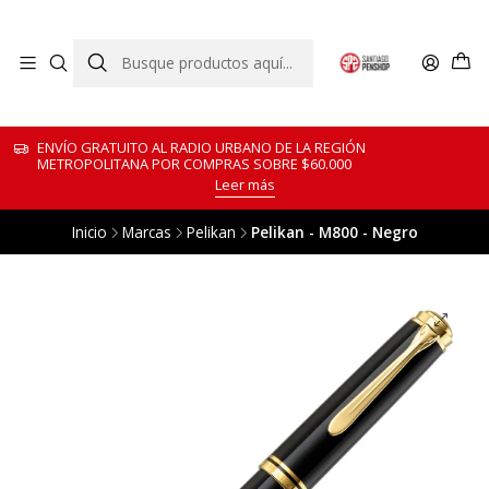
ENVÍO GRATUITO AL RADIO URBANO DE LA REGIÓN
METROPOLITANA POR COMPRAS SOBRE $60.000
Leer más
Inicio
Marcas
Pelikan
Pelikan - M800 - Negro