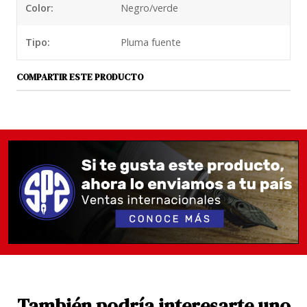
Color:
Negro/verde
bicolor, es decir algunos sectores del plumín están
rodinados al servicio del diseño y es de tamaño
Tipo:
Pluma fuente
bastante grande, me atrevería a decir que es un
tamaño similar al gran plumín de acero de la Kaweco
COMPARTIR ESTE PRODUCTO
Elite o de la Twsbi vac 700, pero ojo que este es de
oro.
Su sistema de alimentación es a través de pistón, por
lo que sólo puede ser llenado con tinta en botella o
en muestras. Es justamente uno de los detalles que la
hace elegante y recomendable para usuarios con
altas expectativas.
El elegante diseño Souveran en su tamaño M800 es
para avezados, pesa 28 gramos y su barril clásico
negro tiene una elegante ventana verde botella para
ver el nivel de la tinta
También podría interesarte uno