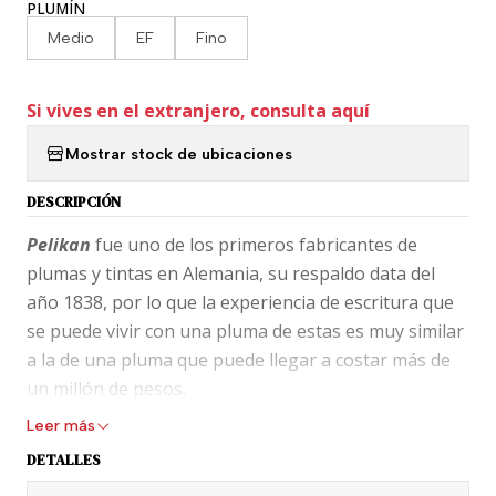
PLUMÍN
Medio
EF
Fino
Si vives en el extranjero, consulta aquí
Mostrar stock de ubicaciones
DESCRIPCIÓN
Pelikan
fue uno de los primeros fabricantes de
plumas y tintas en Alemania, su respaldo data del
año 1838, por lo que la experiencia de escritura que
se puede vivir con una pluma de estas es muy similar
a la de una pluma que puede llegar a costar más de
un millón de pesos.
Leer más
Esta Pelikan Souveran M800 es, una de las piezas
DETALLES
más lujosas que han llegado a Stgopenshop. La
M800 tiene un plumín de oro macizo de 18 quilates