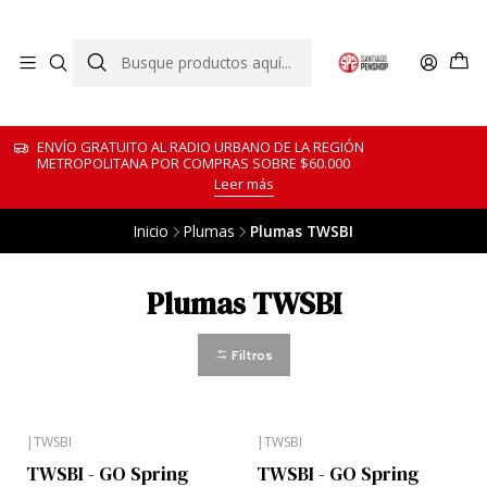
ENVÍO GRATUITO AL RADIO URBANO DE LA REGIÓN
METROPOLITANA POR COMPRAS SOBRE $60.000
Leer más
Inicio
Plumas
Plumas TWSBI
Plumas TWSBI
Filtros
|
TWSBI
|
TWSBI
TWSBI - GO Spring
TWSBI - GO Spring