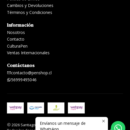
Cambios y Devoluciones
Términos y Condiciones
Información
Nosotros
Contacto
CulturaPen
Ventas Internacionales
Contáctanos
contacto@penshop.cl
56999495046
Envíanos un mensaje de
2026 Santiago Penshop plumas, lapiceras y accesorios.
WhatsApp