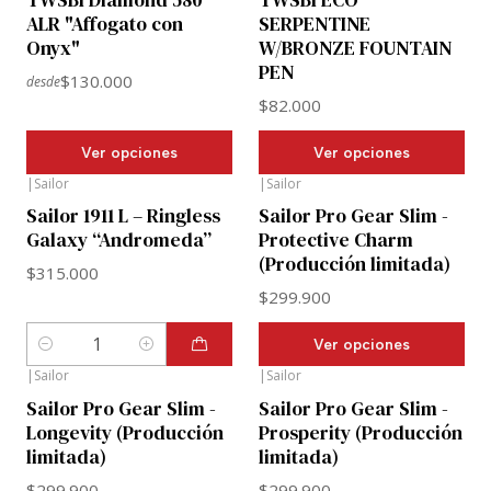
ALR "Affogato con
SERPENTINE
Onyx"
W/BRONZE FOUNTAIN
PEN
$130.000
desde
$82.000
Ver opciones
Ver opciones
|
Sailor
|
Sailor
Sailor 1911 L – Ringless
Sailor Pro Gear Slim -
Galaxy “Andromeda”
Protective Charm
(Producción limitada)
$315.000
$299.900
Ver opciones
Cantidad
|
Sailor
|
Sailor
Sailor Pro Gear Slim -
Sailor Pro Gear Slim -
Longevity (Producción
Prosperity (Producción
limitada)
limitada)
$299.900
$299.900