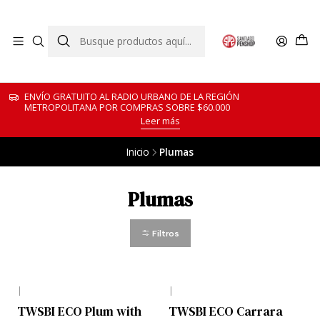
ENVÍO GRATUITO AL RADIO URBANO DE LA REGIÓN
METROPOLITANA POR COMPRAS SOBRE $60.000
Leer más
Inicio
Plumas
Plumas
Filtros
|
|
TWSBI ECO Plum with
TWSBI ECO Carrara