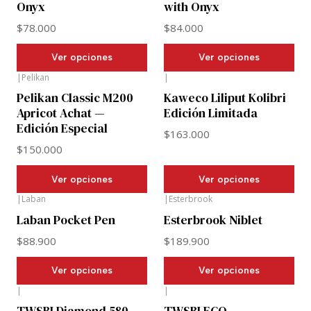
Onyx
with Onyx
$78.000
$84.000
Ver opciones
Ver opciones
|
Pelikan
|
Pelikan Classic M200
Kaweco Liliput Kolibri
Apricot Achat —
Edición Limitada
Edición Especial
$163.000
$150.000
Ver opciones
Ver opciones
|
Laban
|
Esterbrook
Laban Pocket Pen
Esterbrook Niblet
$88.900
$189.900
Ver opciones
Ver opciones
|
|
TWSBI Diamond 580
TWSBI ECO