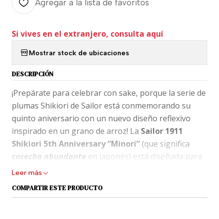
Agregar a la lista de favoritos
Si vives en el extranjero, consulta aquí
Mostrar stock de ubicaciones
DESCRIPCIÓN
¡Prepárate para celebrar con sake, porque la serie de
plumas Shikiori de Sailor está conmemorando su
quinto aniversario con un nuevo diseño reflexivo
inspirado en un grano de arroz! La
Sailor 1911
Shikiori 5th Anniversary “Minori”
(que significa
cosecha abundante
en japonés) está diseñada para
reflejar los colores de los campos de arroz, con la
Leer más
suave reflexión de un cielo azul en el cuerpo, el verde
COMPARTIR ESTE PRODUCTO
del arroz en crecimiento representado en la sección,
y la luz dorada del atardecer reflejándose en la tapa.