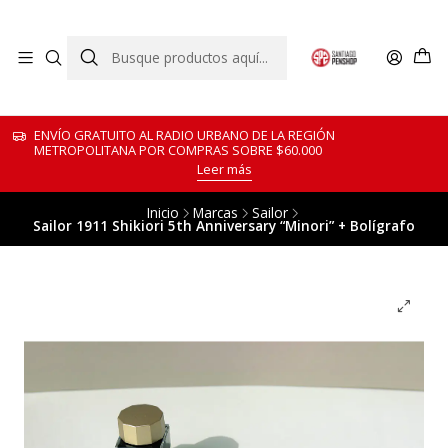
ENVÍO GRATUITO AL RADIO URBANO DE LA REGIÓN
METROPOLITANA POR COMPRAS SOBRE $60.000
Leer más
Inicio
Marcas
Sailor
Sailor 1911 Shikiori 5th Anniversary “Minori” + Bolígrafo