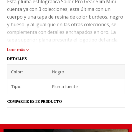
Esta pluma estilográfica Sailor Pro Gear Slim Mini
cuenta ya con 3 colecciones, esta última con un
cuerpo y una tapa de resina de color burdeos, negro
y hueso y al igual que en las otras colecciones, se
complementa con detalles enchapados en oro. La
tapa superior plana presenta el logotipo del ancla
Sailor insertado en el remate superior. Esta pluma
Leer más
estilográfica compacta de bolsillo viene equipada con
DETALLES
el legendario plumín de oro amarillo de 14 quilates
de Sailor en diversas medidas que podrás elegir.
Color:
Negro
Tapa de cierre por rosca, y se pueden empujar para
colocar de forma segura en la parte posterior del
Tipo:
Pluma fuente
barril para alargar el tamaño al escribir.
COMPARTIR ESTE PRODUCTO
La pluma estilográfica Professional Gear Slim Mini
viene con un cartucho patentado por Sailor. Puede
aceptar un convertidor de tinta Sailor Mini (se vende
por separado).