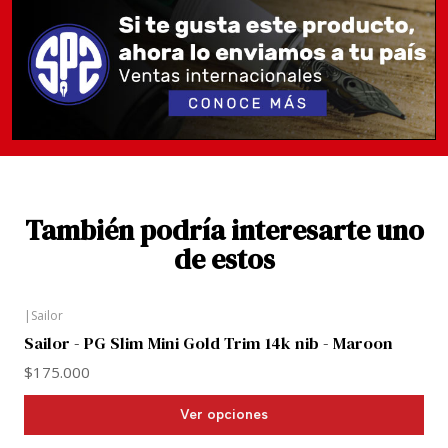
Diámetro - Cuerpo : 12,1 mm (0,48 pulgadas)
Diámetro - Agarre: 9,6 mm (0,38 pulgadas)
Longitud - Cuerpo: 95,6 mm (3,76 pulgadas)
Longitud - Tapa: 59,7 mm (2,35 pulgadas)
Longitud total (cerrada): 106,3 mm (4,19 pulgadas)
También podría interesarte uno
de estos
Longitud total (posteada): 134,6 mm (5,30 pulgadas)
Peso total: 16,0 g (0,56 onzas)
|
Sailor
Sailor - PG Slim Mini Gold Trim 14k nib - Maroon
$175.000
Ver opciones