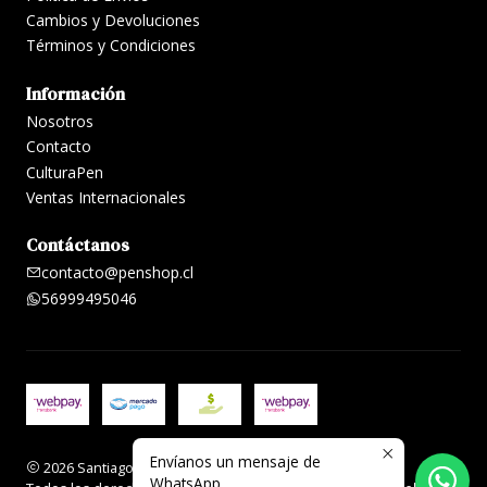
Cambios y Devoluciones
Términos y Condiciones
Información
Nosotros
Contacto
CulturaPen
Ventas Internacionales
Contáctanos
contacto@penshop.cl
56999495046
Envíanos un mensaje de
2026 Santiago Penshop plumas, lapiceras y accesorios.
WhatsApp