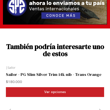
Longitud: 14,3 cm (con el capuchón en la trasera)
Peso: 16 g
Se presenta en caja regalo. Incluye 2 cartuchos
de tinta y convertidor.
También podría interesarte uno
de estos
|
Sailor
Sailor - PG Slim Silver Trim 14k nib - Trans Orange
$180.000
Ver opciones