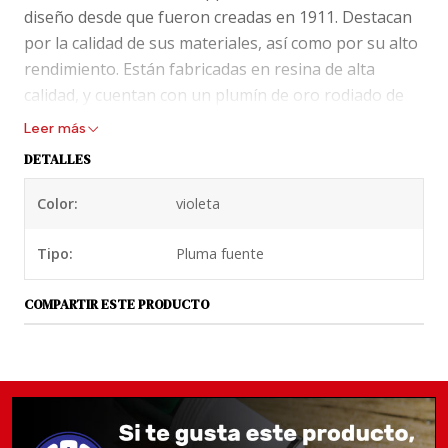
diseño desde que fueron creadas en 1911. Destacan
por la calidad de sus materiales, así como por su alto
rendimiento. Están fabricadas en resina de alta
calidad, y cuentan con un plumín de oro rodiado de
14 kilates.
Leer más
DETALLES
Emplean un sistema de carga por cartuchos/
convertidor. (Convertidor incluido)
Color:
violeta
Características principales:
Tipo:
Pluma fuente
Plumín de oro rodiado (14 kilates)
Tomar en cuenta que el plumín es medio punto
COMPARTIR ESTE PRODUCTO
más fino que los plumines alemanes
Material: Resina acrílica
Cierre a rosca
Longitud: 12,4 cm (cerrada)
Longitud: 11,1 cm (sin capuchón)