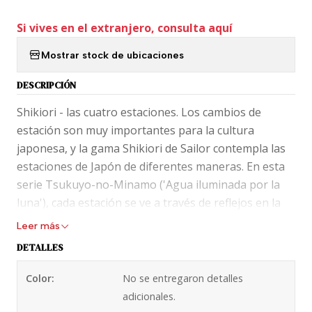
Si vives en el extranjero, consulta aquí
Mostrar stock de ubicaciones
DESCRIPCIÓN
Shikiori - las cuatro estaciones. Los cambios de
estación son muy importantes para la cultura
japonesa, y la gama Shikiori de Sailor contempla las
estaciones de Japón de diferentes maneras. En esta
serie Tsukuyo-no-Minamo ('Agua iluminada por la
luna'), cada estación se ve a través de reflejos en la
superficie del agua.
Leer más
DETALLES
El remate blanco al final de la tapa representa la
luna, siguiendo el tema de la tarde/noche de esta
Color:
No se entregaron detalles
serie.
adicionales.