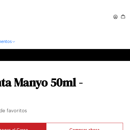
 $60.000
Leer más
entos
inta Manyo 50ml -
 de favoritos
regar al Carro
Comprar ahora