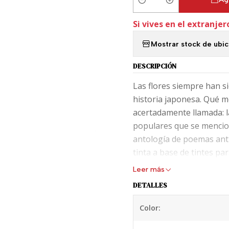
Cantidad
Si vives en el extranjer
Mostrar stock de ubi
DESCRIPCIÓN
Las flores siempre han s
historia japonesa. Qué m
acertadamente llamada: la
populares que se mencio
antología de poemas anti
tinta a base de tintes pa
Leer más
La serie de tintas de bo
DETALLES
de vidrio Sailor de 50 ml.
Color:
Sailor Pen se dedica a pr
deseables que se pueden