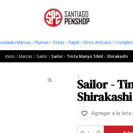
TO AL RADIO URBANO DE LA REGIÓN METROPOLITANA POR COMPRAS SOBRE
vedades
Marcas
Plumas
Tintas
Papel
Otros Artículos
Complem
Inicio
Marcas
Sailor
Sailor - Tinta Manyo 50ml - Shirakashi
|
Sailor - T
Shirakashi
Agregar a la lista
Ag