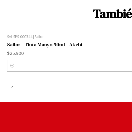
También
SAI-SPS-000344
|
Sailor
Sailor - Tinta Manyo 50ml - Akebi
$25.900
Cantidad