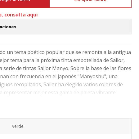
o, consulta aquí
caciones
ido un tema poético popular que se remonta a la antigua
ejor tema para la próxima tinta embotellada de Sailor,
 serie de tintas Sailor Manyo. Sobre la base de las flores
nan con frecuencia en el japonés "Manyoshu", una
guos recopilados, Sailor ha elegido varios colores de
ra representar mejor esta gama de paleta vibrante.
tella Manyo se presenta en una elegante botella cuadrada
verde
oducir los instrumentos de escritura más elegantes y
 obtener. Desde 1911, Sailor Pen mantiene un largo