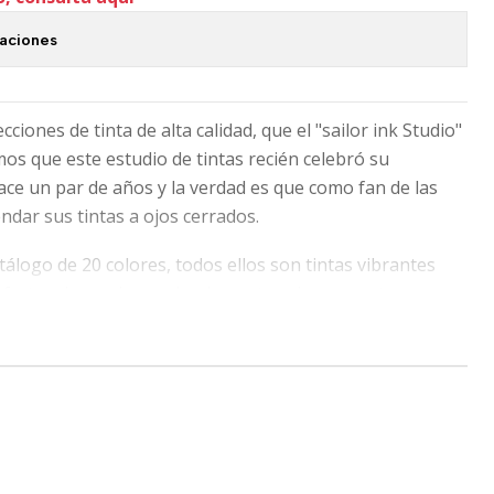
caciones
ecciones de tinta de alta calidad, que el "sailor ink Studio"
os que este estudio de tintas recién celebró su
ce un par de años y la verdad es que como fan de las
ar sus tintas a ojos cerrados.
tálogo de 20 colores, todos ellos son tintas vibrantes
efectos de sombra o simplemente colores que te van a
tu experiencia de escritura premium! Presentada en