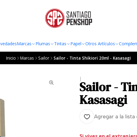
TO AL RADIO URBANO DE LA REGIÓN METROPOLITANA POR COMPRAS SOBRE
vedades
Marcas
Plumas
Tintas
Papel
Otros Artículos
Complem
Inicio
Marcas
Sailor
Sailor - Tinta Shikiori 20ml - Kasasagi
|
Sailor - Ti
Kasasagi
Agregar a la lista
Si vives en el extranjer