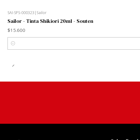
SAI-SPS-000323
|
Sailor
Sailor - Tinta Shikiori 20ml - Souten
$15.600
Cantidad