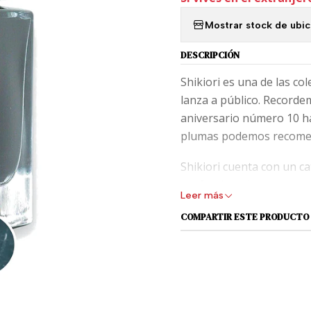
Mostrar stock de ubi
DESCRIPCIÓN
Shikiori es una de las col
lanza a público. Recordem
aniversario número 10 ha
plumas podemos recomend
Shikiori cuenta con un ca
profundas, algunas con 
Leer más
encantar.
COMPARTIR ESTE PRODUCTO
Suavidad que se añade a 
frasco de vidrio de 20 ml.