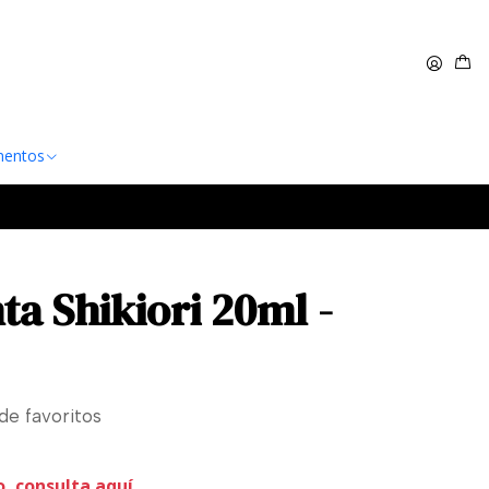
 $60.000
Leer más
entos
nta Shikiori 20ml -
 de favoritos
o, consulta aquí