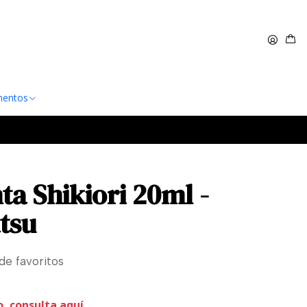
 $60.000
Leer más
entos
nta Shikiori 20ml -
tsu
 de favoritos
o, consulta aquí