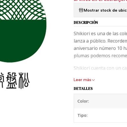
Mostrar stock de ubi
DESCRIPCIÓN
Shikiori es una de las col
lanza a público. Recordem
aniversario número 10 ha
plumas podemos recomend
Shikiori cuenta con un ca
profundas, algunas con 
Leer más
encantar.
DETALLES
Suavidad que se añade a 
Color:
frasco de vidrio de 20 ml.
Tipo: