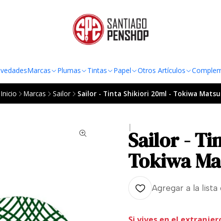
TO AL RADIO URBANO DE LA REGIÓN METROPOLITANA POR COMPRAS SOBRE
vedades
Marcas
Plumas
Tintas
Papel
Otros Artículos
Complem
Inicio
Marcas
Sailor
Sailor - Tinta Shikiori 20ml - Tokiwa Matsu
|
Sailor - Ti
Tokiwa Ma
Agregar a la lista
Si vives en el extranjer