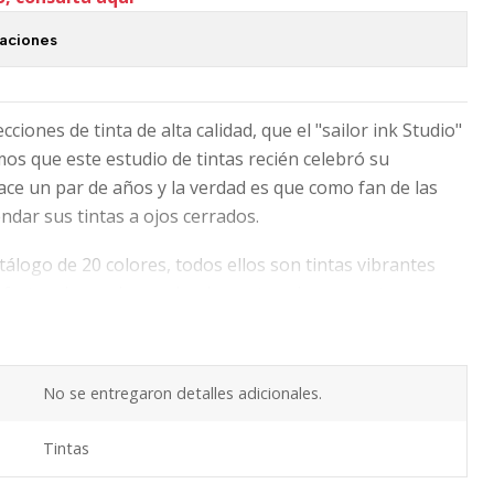
caciones
ecciones de tinta de alta calidad, que el "sailor ink Studio"
os que este estudio de tintas recién celebró su
ce un par de años y la verdad es que como fan de las
ar sus tintas a ojos cerrados.
tálogo de 20 colores, todos ellos son tintas vibrantes
efectos de sombra o simplemente colores que te van a
tu experiencia de escritura premium! Presentada en
No se entregaron detalles adicionales.
Tintas