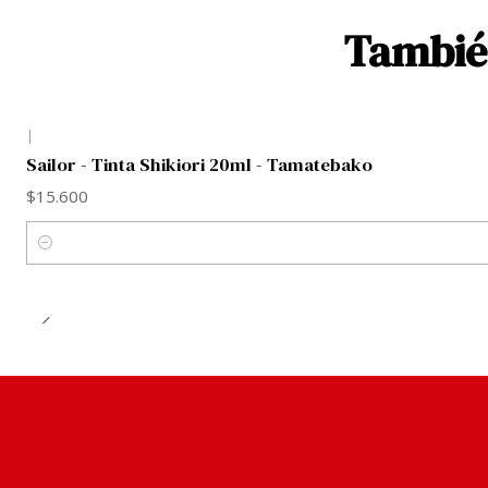
También
|
Sailor - Tinta Shikiori 20ml - Tamatebako
$15.600
Cantidad