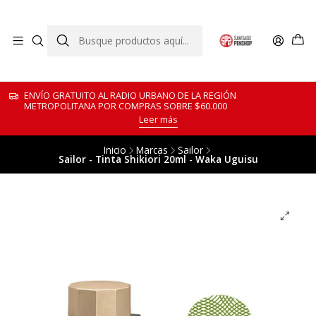
ENVÍO GRATUITO AL RADIO URBANO DE LA REGIÓN
METROPOLITANA POR COMPRAS SOBRE $60.000
Leer más
Inicio
Marcas
Sailor
Sailor - Tinta Shikiori 20ml - Waka Uguisu