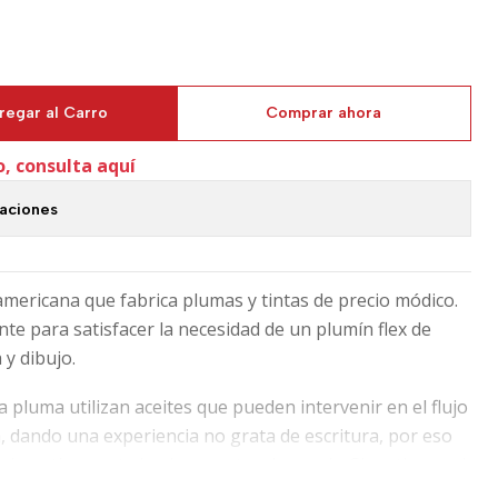
regar al Carro
Comprar ahora
o, consulta aquí
caciones
mericana que fabrica plumas y tintas de precio módico.
te para satisfacer la necesidad de un plumín flex de
 y dibujo.
 pluma utilizan aceites que pueden intervenir en el flujo
 dando una experiencia no grata de escritura, por eso
haustivamente la pluma antes de usarla. Si no tienes el
er Jans klingner u otro, puedes diluir un poco de lavaloza