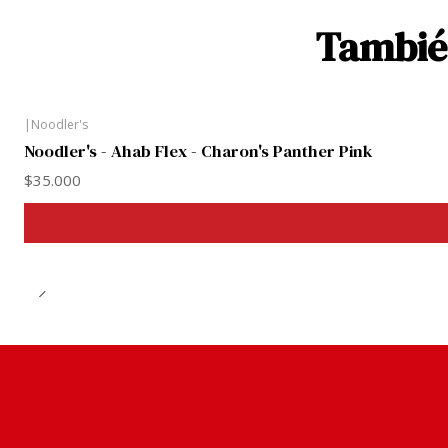
También
|
Noodler's
Noodler's - Ahab Flex - Charon's Panther Pink
$35.000