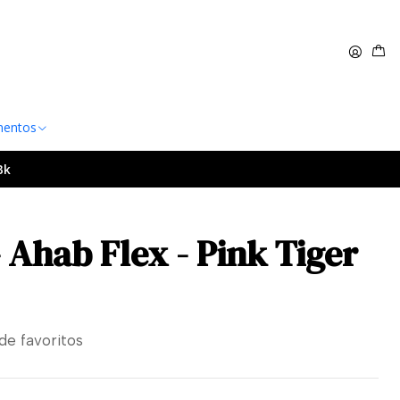
 $60.000
Leer más
entos
Bk
- Ahab Flex - Pink Tiger
 de favoritos