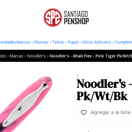
TO AL RADIO URBANO DE LA REGIÓN METROPOLITANA POR COMPRAS SOBRE
vedades
Marcas
Plumas
Tintas
Papel
Otros Artículos
Complem
icio
Marcas
Noodler's
Noodler's - Ahab Flex - Pink Tiger Pk/Wt/
|
Noodler's 
Pk/Wt/Bk
Agregar a la lista