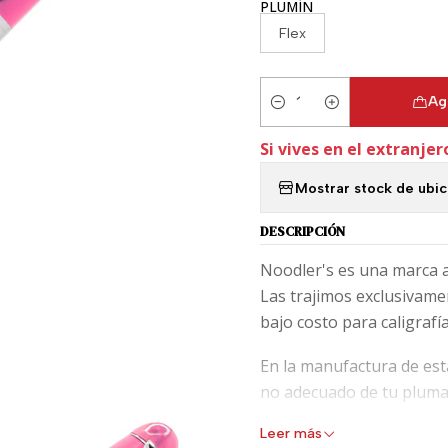
PLUMÍN
Flex
Ag
Cantidad
Si vives en el extranjer
Mostrar stock de ubi
DESCRIPCIÓN
Noodler's es una marca a
Las trajimos exclusivamen
bajo costo para caligrafía
En la manufactura de esta
no adecuado de tu pluma,
te recomendamos lavar ex
Leer más
líquido limpiador de rohr