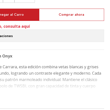
regar al Carro
Comprar ahora
o, consulta aquí
caciones
h Onyx
e Carrara, esta edición combina vetas blancas y grises
fundo, logrando un contraste elegante y moderno. Cada
 su patrón marmoleado individual. Mantiene el clásico
olo de TWSBI, con gran capacidad de tinta y cuerpo
te.
cerrada / 167 mm posteada