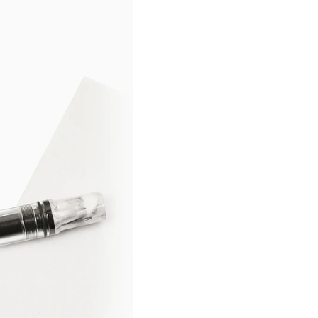
💧
Capacidad de tinta:
1
La TWSBI ECO Carrara wi
colección —tras Amazonit
y versatilidad. Ideal tant
coleccionistas que disfrut
✨
Disponible en Santiago P