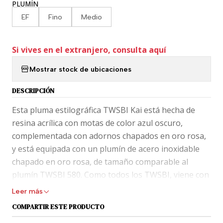
PLUMÍN
EF
Fino
Medio
Si vives en el extranjero, consulta aquí
Mostrar stock de ubicaciones
DESCRIPCIÓN
Esta pluma estilográfica TWSBI Kai está hecha de
resina acrílica con motas de color azul oscuro,
complementada con adornos chapados en oro rosa,
y está equipada con un plumín de acero inoxidable
chapado en oro rosa, de tamaño comparable al
plumín TWSBI 580. Como todos los TWSBI, viene con
un mecanismo de llenado de tinta de pistón y tiene
Leer más
todas las piezas desmontables. Una ventana de tinta
COMPARTIR ESTE PRODUCTO
le permite ver el nivel de tinta restante.