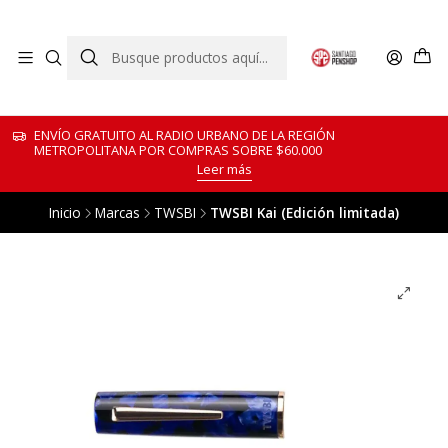
ENVÍO GRATUITO AL RADIO URBANO DE LA REGIÓN
METROPOLITANA POR COMPRAS SOBRE $60.000
Leer más
Inicio
Marcas
TWSBI
TWSBI Kai (Edición limitada)