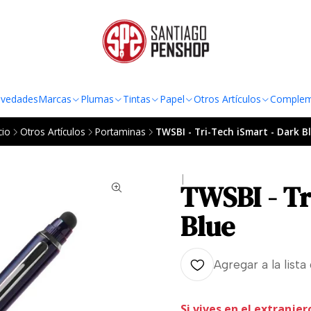
TO AL RADIO URBANO DE LA REGIÓN METROPOLITANA POR COMPRAS SOBRE
vedades
Marcas
Plumas
Tintas
Papel
Otros Artículos
Complem
cio
Otros Artículos
Portaminas
TWSBI - Tri-Tech iSmart - Dark B
|
TWSBI - Tr
Blue
Agregar a la lista
Si vives en el extranjer