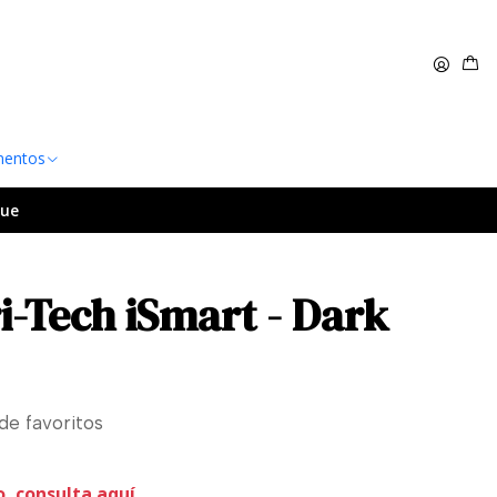
 $60.000
Leer más
entos
lue
i-Tech iSmart - Dark
 de favoritos
o, consulta aquí