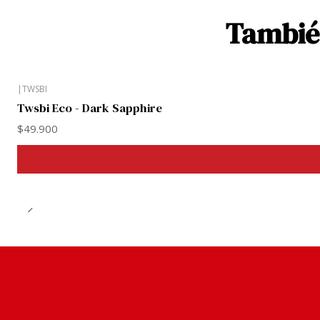
También
|
TWSBI
Twsbi Eco - Dark Sapphire
$49.900