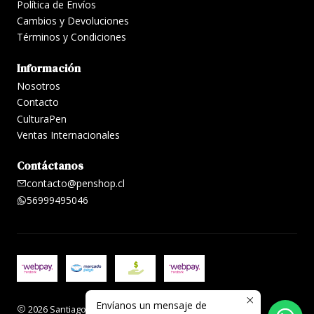
Política de Envíos
Cambios y Devoluciones
Términos y Condiciones
Información
Nosotros
Contacto
CulturaPen
Ventas Internacionales
Contáctanos
contacto@penshop.cl
56999495046
Envíanos un mensaje de
2026 Santiago Penshop plumas, lapiceras y accesorios.