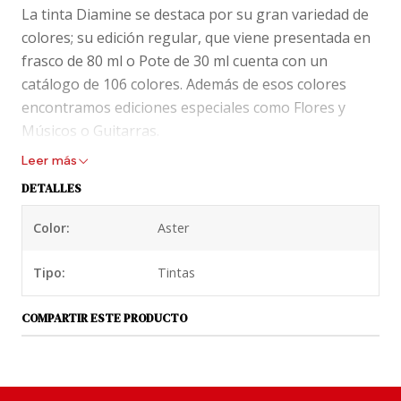
La tinta Diamine se destaca por su gran variedad de
colores; su edición regular, que viene presentada en
frasco de 80 ml o Pote de 30 ml cuenta con un
catálogo de 106 colores. Además de esos colores
encontramos ediciones especiales como Flores y
Músicos o Guitarras.
Leer más
Tinta Diamime de 30 ml, viene presentada en pote de
DETALLES
plástico.
Color:
Aster
En los blogs de fanáticos, tinta Diamine está
puntuada con la máxima nota y la describen como
Tipo:
Tintas
una tinta de secado rápido, no resistente al agua.
Saturación y flujo alto.
COMPARTIR ESTE PRODUCTO