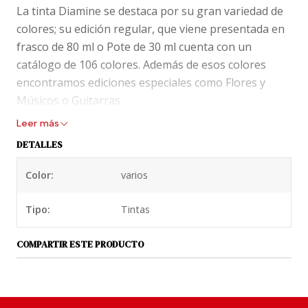
La tinta Diamine se destaca por su gran variedad de
colores; su edición regular, que viene presentada en
frasco de 80 ml o Pote de 30 ml cuenta con un
catálogo de 106 colores. Además de esos colores
encontramos ediciones especiales como Flores y
Músicos o Guitarras.
Leer más
Tinta Diamime de 30 ml, viene presentada en pote de
DETALLES
plástico.
Color:
varios
En los blogs de fanáticos, tinta Diamine está
puntuada con la máxima nota y la describen como
Tipo:
Tintas
una tinta de secado rápido, no resistente al agua.
Saturación y flujo alto.
COMPARTIR ESTE PRODUCTO