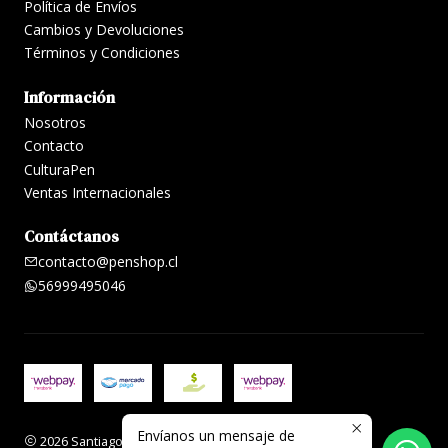
Política de Envíos
Cambios y Devoluciones
Términos y Condiciones
Información
Nosotros
Contacto
CulturaPen
Ventas Internacionales
Contáctanos
contacto@penshop.cl
56999495046
Envíanos un mensaje de
2026 Santiago Penshop plumas, lapiceras y accesorios.